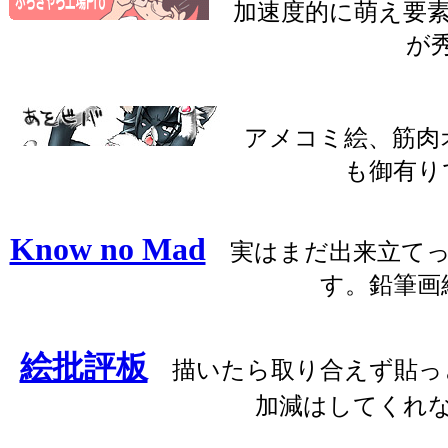
加速度的に萌え要素
が
アメコミ絵、筋肉オ
も御有り
Know no Mad
実はまだ出来立てっ
す。鉛筆画
絵批評板
描いたら取り合えず貼っ
加減はしてくれ