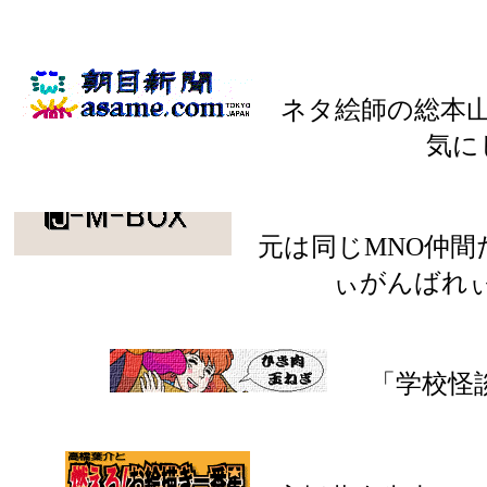
ネタ絵師の総本山
気に
元は同じMNO仲間
ぃがんばれ
「学校怪