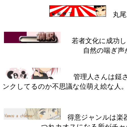
丸尾
若者文化に成功
自然の喘ぎ声
管理人さんは鎹さ
ンクしてるのか不思議な位萌え絵な人
得意ジャンルは楽器
つれカオスになる所がチャ