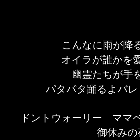
こんなに雨が降
オイラが誰かを
幽霊たちが手
パタパタ踊るよバレ
ドントウォーリー ママ
御休み